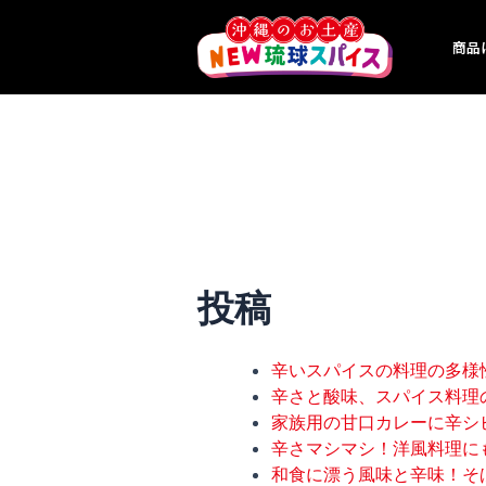
内
容
商品
を
ス
キ
ッ
プ
投稿
辛いスパイスの料理の多様性 (
辛さと酸味、スパイス料理の魅
家族用の甘口カレーに辛シビレ
辛さマシマシ！洋風料理にも花
和食に漂う風味と辛味！そば