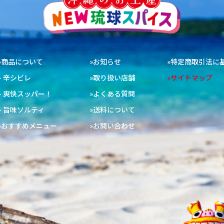
»商品について
»お知らせ
»特定商取引法に
– 辛シビレ
»取り扱い店舗
»サイトマップ
– 爽快スッパー！
»よくある質問
– 旨味ソルティ
»送料について
»おすすめメニュー
»お問い合わせ